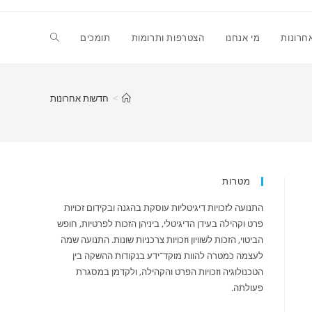
Toggle
חרונות
מי אנחנו
הצטרפות ותרומות
תומכים
website
>
חדשות אחרונות
search
מטרות
התנועה לזכויות דיגיטליות עוסקת בהגנה ובקידום זכויות
פרט וקהילה בעידן הדיגיטלי, ביניהן הזכות לפרטיות, חופש
הביטוי, הזכות לשוויון וזכויות צרכניות שונות. התנועה שמה
לעצמה כמטרה להוות מוקד־ידע בנקודות ההשקה בין
הטכנולוגיה וזכויות הפרט והקהילה, ולקדמן במסגרת
פעולתה.