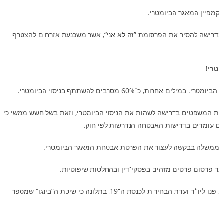
קמפיין המאגר הביומטרי.
 בדרישה להסיר את הפרסומת
‏”זה לא אני“
, אשר משכנעת אזרחים להצטרף
רי!
רת המשפטים בדרישה לשהות את הניסוי הביומטרי, וזאת בשל חשש ממשי כי
ם עומדים בדרישות האבטחה הנדרשות לפי חוק.
י לממשלה בבקשה לעצור את הפרטת אבטחת המאגר הביומטרי.
ר פרסום פרטים מזהים בפסקי־דין ובהחלטות שיפוטיות.
– תומר אשור, ד״ר אור דונקלמן ועו״ד יהונתן קלינגר, פנו ליו״ר ועדת הבחירות לכנסת ה־19, בתלונה כי שיטת ה”בינגו“ שמספר