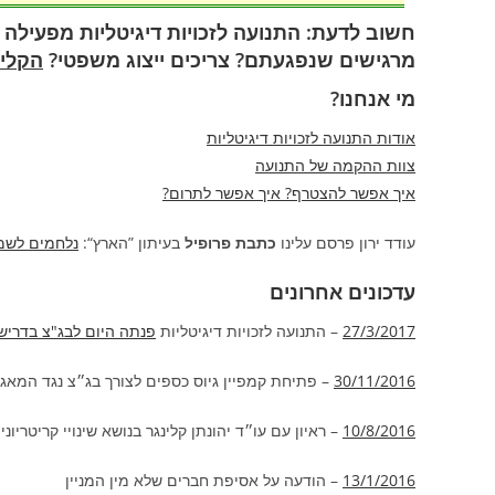
חשוב לדעת: התנועה לזכויות דיגיטליות מפעילה
מרגישים שנפגעתם? צריכים ייצוג משפטי?
הקליק
מי אנחנו?
אודות התנועה לזכויות דיגיטליות
צוות ההקמה של התנועה
איך אפשר להצטרף? איך אפשר לתרום?
עודד ירון פרסם עלינו
כתבת פרופיל
בעיתון ”הארץ“:
נלחמים לשמו
עדכונים אחרונים
27/3/2017
– התנועה לזכויות דיגיטליות
פנתה היום לבג"צ בדריש
30/11/2016
– פתיחת קמפיין גיוס כספים לצורך בג״צ נגד המאגר
10/8/2016
– ראיון עם עו״ד יהונתן קלינגר בנושא שינויי קריטרי
13/1/2016
– הודעה על אסיפת חברים שלא מין המניין