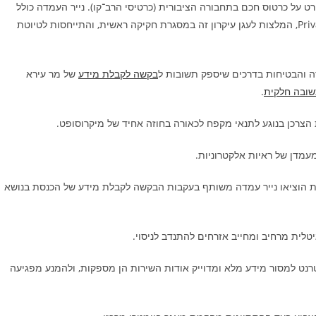
ט על כרטוס חכם בתחבורה הציבורית (כרטיסי הרב־קו). נייר העמדה כולל
הערות לגבי דרך פעולת המערכת על בסיס עיקרון Privacy by design, המלצות לעגן עיקרון זה במסגרת חקיקה ראשית, והתייחסות לטיוטת
ה והבטיחות בדרכים שיספק תשובות ל
בקשה לקבלת מידע
של מר עירא
ובה חלקית
.
 הצרכן בנוגע לתנאי מקפח לכאורה בחוזה אחיד של מיקרוסופט.
מעמדן של ראיות אלקטרוניות.
יות הוציאו נייר עמדה משותף בעקבות הבקשה לקבלת מידע של הכנסת בנושא
טלית מרחיב ומחייב אזרחים להתנדב לניסוי.
רנט למסור מידע מלא ומדוייק אודות השירות הן מספקות, ולהמנע מפגיעה