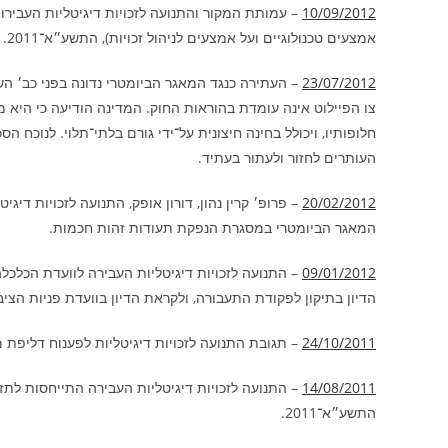
10/09/2012
– עמותת המקור והתנועה לזכויות דיגיטליות העבירו
אמצעים טכנולוגיים ועל אמצעים לניהול זכויות), התשע״א־2011.
23/07/2012
– העתירה כנגד המאגר הביומטרי נדונה בפני כב׳ השו
צו הפיילוט אינה עומדת בהוראות החוק. המדינה הודיעה כי היא 
חלופותיו, ויכולל בחינה חיצונית על־ידי גורם בלתי־תלוי. לנוכ
העותרים לחזור ולעתור בעתיד.
20/02/2012
– פרופ׳ קרין נהון, דורון אופק, התנועה לזכויות דיג
המאגר הביומטרי במסגרת הנפקת תעודות זהות חכמות.
09/01/2012
– התנועה לזכויות דיגיטליות העבירה לוועדת הכלכל
הדיון בתיקון לפקודת התעבורה, ולקראת הדיון בוועדת פניות הציב
24/10/2011
– תגובת התנועה לזכויות דיגיטליות לפענוח דליפת 
14/08/2011
– התנועה לזכויות דיגיטליות העבירה התייחסות ל
התשע״א־2011.