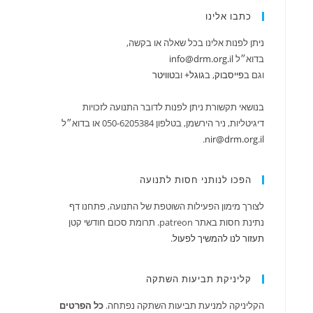
כתבו אלינו
ניתן לפנות אלינו בכל שאלה או בקשה,
בדוא״ל
info@drm.org.il
וגם ב
‪פייסבוק‬‏
, ב
‪גוגל+
וב
טוויטר
בנושאי תקשורת ניתן לפנות לדובר התנועה לזכויות
דיגיטליות, ניר הירשמן, בטלפון 050-6205384 או בדוא״ל
.
nir@drm.org.il
הפכו לנותני חסות לתנועה
לצורך מימון הפעילות השוטפת של התנועה, פתחנו דף
נתינת חסות באתר patreon. תרומת סכום חודשי קטן
תעזור לנו להמשיך לפעול
.
קליניקת תביעות השתקה
הקליניקה למניעת תביעות השתקה נפתחה.
כל הפרטים