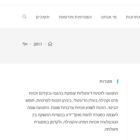
Toggle
חרונות
מי אנחנו
הצטרפות ותרומות
תומכים
website
>
2011
>
יולי
search
מטרות
התנועה לזכויות דיגיטליות עוסקת בהגנה ובקידום זכויות
פרט וקהילה בעידן הדיגיטלי, ביניהן הזכות לפרטיות, חופש
הביטוי, הזכות לשוויון וזכויות צרכניות שונות. התנועה שמה
לעצמה כמטרה להוות מוקד־ידע בנקודות ההשקה בין
הטכנולוגיה וזכויות הפרט והקהילה, ולקדמן במסגרת
פעולתה.