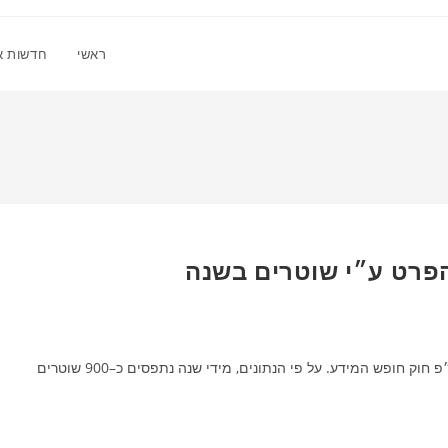
ראשי
חדשות א
אתר ITPro מדווח על נתונים שנחשפו באנגליה במסגרת בקשת ע״פ חוק חופש המידע. על פי הנתונים, מידי שנה נתפסים כ–900 שוטרים