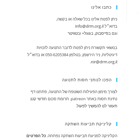
כתבו אלינו
ניתן לפנות אלינו בכל שאלה או בקשה,
בדוא״ל
info@drm.org.il
וגם ב
‪פייסבוק‬‏
, ב
‪גוגל+
וב
טוויטר
בנושאי תקשורת ניתן לפנות לדובר התנועה לזכויות
דיגיטליות, ניר הירשמן, בטלפון 050-6205384 או בדוא״ל
.
nir@drm.org.il
הפכו לנותני חסות לתנועה
לצורך מימון הפעילות השוטפת של התנועה, פתחנו דף
נתינת חסות באתר patreon. תרומת סכום חודשי קטן
תעזור לנו להמשיך לפעול
.
קליניקת תביעות השתקה
הקליניקה למניעת תביעות השתקה נפתחה.
כל הפרטים