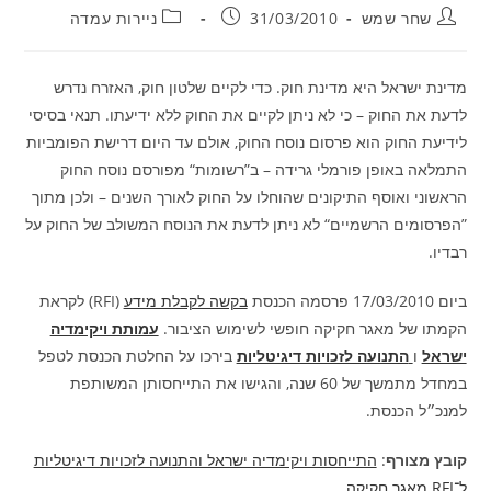
מחבר:
פורסם:
קטגוריה:
שחר שמש
31/03/2010
ניירות עמדה
מדינת ישראל היא מדינת חוק. כדי לקיים שלטון חוק, האזרח נדרש
לדעת את החוק – כי לא ניתן לקיים‬ ‫את החוק ללא ידיעתו. תנאי בסיסי
לידיעת החוק הוא פרסום נוסח החוק, אולם עד היום דרישת הפומביות‬
‫התמלאה באופן פורמלי גרידה – ב”רשומות“ מפורסם נוסח החוק
הראשוני ואוסף התיקונים שהוחלו על החוק‬ ‫לאורך השנים – ולכן מתוך
”הפרסומים הרשמיים“ לא ניתן לדעת את הנוסח המשולב של החוק על
רבדיו.
ביום 17/03/2010 פרסמה הכנסת
בקשה לקבלת מידע
(RFI) לקראת
הקמתו של מאגר חקיקה חופשי לשימוש הציבור.
עמותת ויקימדיה
ישראל
ו
התנועה לזכויות דיגיטליות
בירכו על החלטת הכנסת לטפל
במחדל מתמשך של 60 שנה, והגישו את התייחסותן המשותפת
למנכ״ל הכנסת.
קובץ מצורף
:
התייחסות ויקימדיה ישראל והתנועה לזכויות דיגיטליות
ל־RFI מאגר חקיקה
.