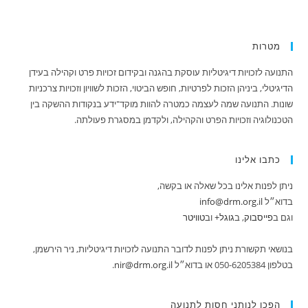
מטרות
התנועה לזכויות דיגיטליות עוסקת בהגנה ובקידום זכויות פרט וקהילה בעידן
הדיגיטלי, ביניהן הזכות לפרטיות, חופש הביטוי, הזכות לשוויון וזכויות צרכניות
שונות. התנועה שמה לעצמה כמטרה להוות מוקד־ידע בנקודות ההשקה בין
הטכנולוגיה וזכויות הפרט והקהילה, ולקדמן במסגרת פעולתה.
כתבו אלינו
ניתן לפנות אלינו בכל שאלה או בקשה,
בדוא״ל
info@drm.org.il
וגם ב
‪פייסבוק‬‏
, ב
‪גוגל+
וב
טוויטר
בנושאי תקשורת ניתן לפנות לדובר התנועה לזכויות דיגיטליות, ניר הירשמן,
בטלפון 050-6205384 או בדוא״ל
nir@drm.org.il
.
הפכו לנותני חסות לתנועה