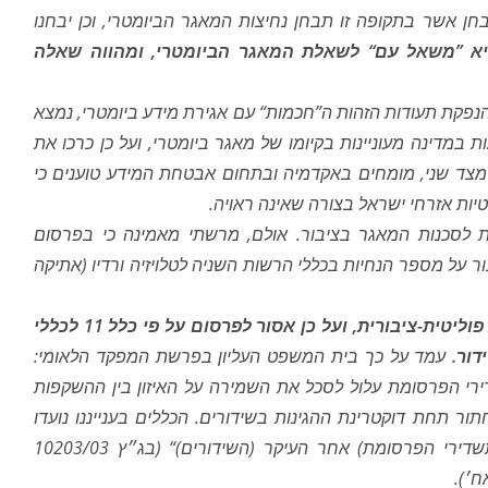
תקופת מבחן אשר בתקופה זו תבחן נחיצות המאגר הביומטרי, וכן יבחנו
יא ”משאל עם“ לשאלת המאגר הביומטרי, ומהווה שאלה
נפקת תעודות הזהות ה”חכמות“ עם אגירת מידע ביומטרי, נמצא
 במדינה מעוניינות בקיומו של מאגר ביומטרי, ועל כן כרכו את
מצד שני, מומחים באקדמיה ובתחום אבטחת המידע טוענים כי
יות אזרחי ישראל בצורה שאינה ראויה.
ת לסכנות המאגר בציבור. אולם, מרשתי מאמינה כי בפרסום
 על מספר הנחיות בכללי הרשות השניה לטלויזיה ורדיו (אתיקה
מדובר על נושא הנמצא במחלוקת פוליטית-ציבורית, ועל כן אסור לפרסום על פי כלל 11 לכללי
עמד על כך בית המשפט העליון בפרשת המפקד הלאומי:
רי הפרסומת עלול לסכל את השמירה על האיזון בין ההשקפות
ור תחת דוקטרינת ההגינות בשידורים. הכללים בענייננו נועדו
שדירי הפרסומת) אחר העיקר (השידורים)
“ (בג״ץ 10203/03
ח׳).