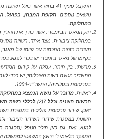
התקבל סעיף 41 בחוק אשר כולל 
נושאים נוספים.
תקופת המבחן, בפועל, ה
במחלוקת.
חוק המאגר הביומטרי, אשר כורך את תהליך ה
במחלוקת ציבורית: מצד אחד, רשויות מסוימות
תעודות הזהות החכמות עם קיומו של מאגר; 
בקיומו של מאגר ביומטרי יש בכדי לפגוע בפרט
מרשתי, בין היתר, עמלה על קידום המודעו
התשדיר מטעם רשות האוכלוסין יש בכדי לעבור
בפרסומת ובטלויזיה), התשנ״ד-1994.
ראשית,
הרשות השניה וכלל 7(2) לכללי רשות השידור.
”
אכן, שידור פרסומת פוליטית במסגרת תשדי
השונות במסגרת שידורי השידור הציבורי ולחת
למנוע זאת. גם כאן הולך הטפל (מסגרת ת
המפקד הלאומי נ׳ היועץ המשפטי לממשלה וא