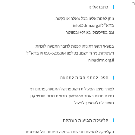
ר
כתבו אלינו
ניתן לפנות אלינו בכל שאלה או בקשה,
בדוא״ל
info@drm.org.il
וגם ב
‪פייסבוק‬‏
, ב
‪גוגל+
וב
טוויטר
בנושאי תקשורת ניתן לפנות לדובר התנועה לזכויות
דיגיטליות, ניר הירשמן, בטלפון 050-6205384 או בדוא״ל
.
nir@drm.org.il
הפכו לנותני חסות לתנועה
לצורך מימון הפעילות השוטפת של התנועה, פתחנו דף
נתינת חסות באתר patreon. תרומת סכום חודשי קטן
תעזור לנו להמשיך לפעול
.
קליניקת תביעות השתקה
הקליניקה למניעת תביעות השתקה נפתחה.
כל הפרטים