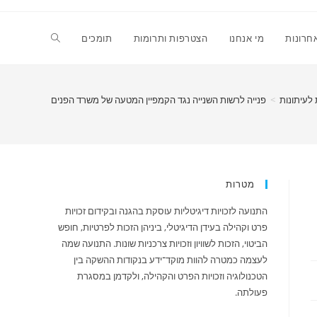
Toggle
חרונות
מי אנחנו
הצטרפות ותרומות
תומכים
website
 לעיתונות
>
פנייה לרשות השנייה נגד הקמפיין המטעה של משרד הפנים
search
מטרות
התנועה לזכויות דיגיטליות עוסקת בהגנה ובקידום זכויות
פרט וקהילה בעידן הדיגיטלי, ביניהן הזכות לפרטיות, חופש
הביטוי, הזכות לשוויון וזכויות צרכניות שונות. התנועה שמה
לעצמה כמטרה להוות מוקד־ידע בנקודות ההשקה בין
הטכנולוגיה וזכויות הפרט והקהילה, ולקדמן במסגרת
פעולתה.