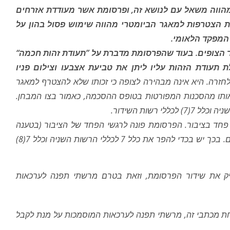
מהווה משאל עם לנושא זה, ופרסומת אשר מעודדת אזרחים
ת הצטרפות למאגר הביומטרי מהווה שימוש פסול בהון על
 המפקד הלאומי.
 הצופים. בעוד שהפרסומת מדברת על ”תעודת זהות חכמה“
 תעודת הזהות עליו ליתן את טביעת אצבעו וצילום פניו
לחזרה. היא אינה מבהירה לצופה כי זכותו שלא להצטרף למאגר
אותו מהסכנות המפורטות בטופס ההסכמה, כאמור בצו המבחן.
פחד בציבור. הפרסומת פונה לרגשי הפחד של הציבור (בטענה
לגניבת זהות) וזאת ללא כל ביסוס עובדתי קיים. בכך יש בכדי להפר את כלל 7 לכללי הרשות השניה וכלל 7(8)
יק את שידור הפרסומת, וזאת בטרם מרשתי תפנה לערכאות
ובה בתוך 48 שעות משליחת מכתבי זה, מרשתי תפנה לערכאות המוסמכות על מנת לקבל