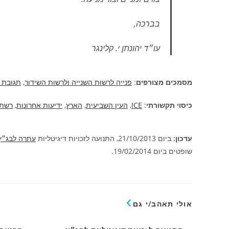
בברכה,
עו״ד יהונתן י. קלינגר
מסמכים מצורפים
:
פנייה לרשות השנייה ולרשות השידור
,
תגובת 
כיסוי תקשורתי
:
ICE
,
העין השביעית
,
הארץ
,
ידיעות אחרונות
,
רשת 
עדכון:
ביום 21/10/2013, התנועה לזכויות דיגיטליות
עתרה לבג״ץ
שופטים ביום 19/02/2014.
אולי תאהב/י גם