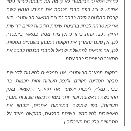
לניהול המאגר הביומטרי לא קיימה את חובתה לערוך ניסוי
אמיתי, שיציג בפני חברי הכנסת את המידע הנחוץ לשם
קבלת החלטה שקולה בדבר נחיצות המאגר הביומטרי. היא
אף לא טרחה לבחון ברצינות שיטות חלופיות לקיום דרישות
החוק… כבר עתה, ברור כי אין צורך ממשי במאגר ביומטרי.
לכן, אין טעם להאריך את תקופת המבחן בשנתיים נוספות.
לכן, אנו קוראים לממשלת ישראל ולחברי הכנסת לבטל את
המאגר הביומטרי כבר עתה.
במקום המאגר הביומטרי, אנו ממליצים להיענות לדרישת
מבקר המדינה הקודם, ולנפק תעודות זהות חכמות. בד
בבד, נמליץ לעבות ולשפר את תהליכי התשאול בזמן
ההרכשה הראשונית ועוד יותר בזמן הרכשות שניוניות (אבדן
תעודות), כפי שנעשה במקומות אחרים, ולבחון את
האפשרות להשתמש בשיטה הבלגית, המקשה מאוד על
התחזויות בלשכות האוכלוסין.