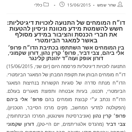
מחבר:
פורסם:
קטגוריה:
שחר שמש
15/06/2015
כללי
דו״ח המומחים של התנועה לזכויות דיגיטליות:
חשש להשמטת מידע מכוונת וניסיון להטעות
את חברי הכנסת והציבור במידע מסולף
באשר למאגר הביומטרי
בין המומחים אשר השתתפו בכתיבת הדו״ח פרופ׳
אלי ביהם, צבי דביר, פרופ׳ קרין נהון, דורון שקמוני,
דורון אופק ועוה״ד יהונתן קלינגר
התנועה לזכויות דיגיטליות פרסמה היום (יום שני, 15/06/2015)
דו״ח מומחים הבוחן את תקופת המבחן של המאגר הביומטרי.
הדו״ח מנתח סדרה של סוגיות הקשורות בנחיצות המאגר
הביומטרי, תכנונו, בעיות אבטחה ותפוצת מאגרים בעולם.
הדו״ח נכתב ע״י קבוצת מומחים בהם
פרופ׳ אלי ביהם
(הפקולטה למדעי המחשב, מקים מרכז הסייבר, הטכניון),
פרופ׳ קרין נהון
(אוניברסיטת וושינגטון, המרכז הבינתחומי),
צבי דביר
(מהנדס אלגוריתמים, יזם היי-טק),
דורון שקמוני