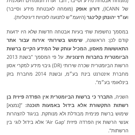
(מומחה אבטחת מידע וסייבר, חבר ועדת המומחים העולמית
של ICANN),
דורון אופק
(מומחה לאבטחת מידע וסייבר)
ו
עו״ד יהונתן קלינגר
(היועמ״ש לתנועה לזכויות דיגיטליות).
במסמך נחשפות שתי בעיות אבטחה חדשות שלא היו ידועות
קודם לכן: הראשונה,
שימוש בשירותי אירוח עבור אתר
התאוששות מאסון, המכיל עותק של המידע הקיים ברשות
הביומטרית בחברות חיצוניות
. על פי המסמך ”בשנת 2013
הרשות הביומטרית שכרה שירותי (DR) גיבוי מידע למקרי אסון
מחברת אינטרנט בינת בע״מ, ובשנת 2014 מחברת בזק
בינלאומי בע״מ“.
השניה,
התברר כי ברשות הביומטרית אין הפרדה פיזית בן
רשתות התקשורת אלא בידול באמעות תוכנה:
”[נמצא]
שימוש ברשת פנימית מבודלת ולא מנותקת. בניגוד להצהרות
אנשי הרשות אין הפרדה פיזית ’Air Gap‘ אלא בידול לוגי בין
הרשתות“.