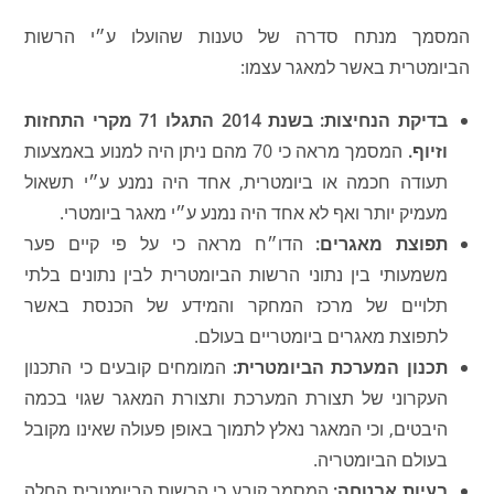
המסמך מנתח סדרה של טענות שהועלו ע״י הרשות
הביומטרית באשר למאגר עצמו:
בדיקת הנחיצות: בשנת 2014 התגלו 71 מקרי התחזות
וזיוף.
המסמך מראה כי 70 מהם ניתן היה למנוע באמצעות
תעודה חכמה או ביומטרית, אחד היה נמנע ע״י תשאול
מעמיק יותר ואף לא אחד היה נמנע ע״י מאגר ביומטרי.
תפוצת מאגרים:
הדו״ח מראה כי על פי קיים פער
משמעותי בין נתוני הרשות הביומטרית לבין נתונים בלתי
תלויים של מרכז המחקר והמידע של הכנסת באשר
לתפוצת מאגרים ביומטריים בעולם.
תכנון המערכת הביומטרית:
המומחים קובעים כי התכנון
העקרוני של תצורת המערכת ותצורת המאגר שגוי בכמה
היבטים, וכי המאגר נאלץ לתמוך באופן פעולה שאינו מקובל
בעולם הביומטריה.
בעיות אבטחה:
המסמך קובע כי הרשות הביומטרית החלה