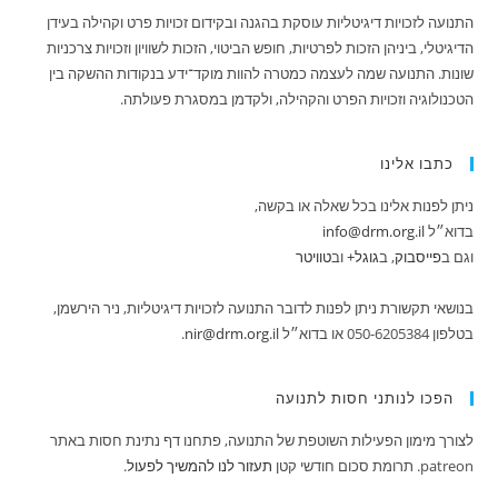
התנועה לזכויות דיגיטליות עוסקת בהגנה ובקידום זכויות פרט וקהילה בעידן
הדיגיטלי, ביניהן הזכות לפרטיות, חופש הביטוי, הזכות לשוויון וזכויות צרכניות
שונות. התנועה שמה לעצמה כמטרה להוות מוקד־ידע בנקודות ההשקה בין
הטכנולוגיה וזכויות הפרט והקהילה, ולקדמן במסגרת פעולתה.
כתבו אלינו
ניתן לפנות אלינו בכל שאלה או בקשה,
בדוא״ל
info@drm.org.il
וגם ב
‪פייסבוק‬‏
, ב
‪גוגל+
וב
טוויטר
בנושאי תקשורת ניתן לפנות לדובר התנועה לזכויות דיגיטליות, ניר הירשמן,
בטלפון 050-6205384 או בדוא״ל
nir@drm.org.il
.
הפכו לנותני חסות לתנועה
לצורך מימון הפעילות השוטפת של התנועה, פתחנו דף נתינת חסות באתר
patreon. תרומת סכום חודשי קטן
תעזור לנו להמשיך לפעול
.