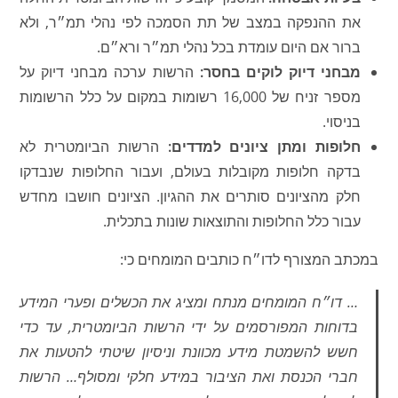
את ההנפקה במצב של תת הסמכה לפי נהלי תמ״ר, ולא
ברור אם היום עומדת בכל נהלי תמ״ר ורא״ם.
מבחני דיוק לוקים בחסר:
הרשות ערכה מבחני דיוק על
מספר זניח של 16,000 רשומות במקום על כלל הרשומות
בניסוי.
חלופות ומתן ציונים למדדים:
הרשות הביומטרית לא
בדקה חלופות מקובלות בעולם, ועבור החלופות שנבדקו
חלק מהציונים סותרים את ההגיון. הציונים חושבו מחדש
עבור כלל החלופות והתוצאות שונות בתכלית.
במכתב המצורף לדו״ח כותבים המומחים כי:
… דו״ח המומחים מנתח ומציג את הכשלים ופערי המידע
בדוחות המפורסמים על ידי הרשות הביומטרית, עד כדי
חשש להשמטת מידע מכוונת וניסיון שיטתי להטעות את
חברי הכנסת ואת הציבור במידע חלקי ומסולף… הרשות