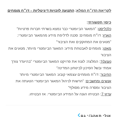
לקריאת הדו״ח המלא
:
התנועה לזכויות דיגיטליות – דו״ח מומחים
כיסוי תקשורתי
:
כלכליסט
: ”המאגר הביומטרי כבר נמצא בשרתי חברות פרטיות“
הארץ
: דו״ח מומחים: סכנה לדליפת מידע מהמאגר הביומטרי;
”מטעים את המחוקקים ואת הציבור“
מאקו
: מומחים לאבטחת מידע: המאגר הביומטרי מיותר, מטעים את
הציבור
נענע10
: המלצה: לגנוז את פרויקט המאגר הביומטרי ”בהיעדר צורך
אמתי ובשל הסיכון לביטחון המדינה“
החיבור
: דו״ח מומחים עצמאי קובע: המאגר הביומטרי מיותר
אנשים ומחשבים
: ”הרשות לניהול המאגר הביומטרי הטעתה את
הציבור ומסרה מידע מסולף“
ערוץ 7
: הבטיחו הגנה על המידע הביומטרי. אז הבטיחו.
אולי תאהב/י גם