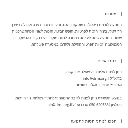
מטרות
התנועה לזכויות דיגיטליות עוסקת בהגנה ובקידום זכויות פרט וקהילה בעידן
הדיגיטלי, ביניהן הזכות לפרטיות, חופש הביטוי, הזכות לשוויון וזכויות צרכניות
שונות. התנועה שמה לעצמה כמטרה להוות מוקד־ידע בנקודות ההשקה בין
הטכנולוגיה וזכויות הפרט והקהילה, ולקדמן במסגרת פעולתה.
כתבו אלינו
ניתן לפנות אלינו בכל שאלה או בקשה,
בדוא״ל
info@drm.org.il
וגם ב
‪פייסבוק‬‏
, ב
‪גוגל+
וב
טוויטר
בנושאי תקשורת ניתן לפנות לדובר התנועה לזכויות דיגיטליות, ניר הירשמן,
בטלפון 050-6205384 או בדוא״ל
nir@drm.org.il
.
הפכו לנותני חסות לתנועה