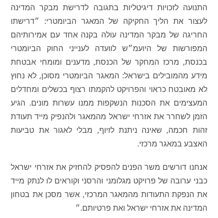
התנועה לזכויות דיגיטליות בתגובה לדרישת מבקר המדינה
לעצור את הליך החקיקה של המאגר הביומטרי: ״דרישתו
החריגה של מבקר המדינה עולה בקנה אחד עם אמירותיהם
המפורשות של היועמ״ש לוועדה לענייני החוק הביומטרי
בכנסת, מרכז המחקר של הכנסת, מדענים ומומחי אבטחת
מידע מהמובילים בישראל: המאגר הביומטרי מסוכן, לא נחוץ
לא מאובטח כראוי והפרויקט להקמתו רצוף בכשלים ומחדלים
המעצימים את הסכנות הנשקפות ממנו עשרות מונים. הגיע
הזמן לשחרר את אזרחי ישראל מהמאגר ולהנפיק מייד תעודת
זהות חכמה, שאינה ניתנת לזיוף, מבלי לאגור את טביעות
האצבע במאגר מרכזי.
אנחנו דורשים משר הפנים להפסיק להחזיק את אזרחי ישראל
כבני ערובה של פרויקט מגלומני והרסני וקוראים לו לנתק מייד
את הנפקת התעודות מהמאגר המרכזי, אשר מסכן את בטחון
המדינה את אזרחי ישראל ואת פרטיותם.״