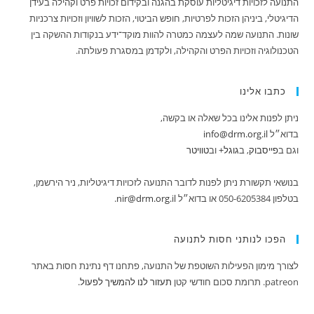
התנועה לזכויות דיגיטליות עוסקת בהגנה ובקידום זכויות פרט וקהילה בעידן
הדיגיטלי, ביניהן הזכות לפרטיות, חופש הביטוי, הזכות לשוויון וזכויות צרכניות
שונות. התנועה שמה לעצמה כמטרה להוות מוקד־ידע בנקודות ההשקה בין
הטכנולוגיה וזכויות הפרט והקהילה, ולקדמן במסגרת פעולתה.
כתבו אלינו
ניתן לפנות אלינו בכל שאלה או בקשה,
בדוא״ל
info@drm.org.il
וגם ב
‪פייסבוק‬‏
, ב
‪גוגל+
וב
טוויטר
בנושאי תקשורת ניתן לפנות לדובר התנועה לזכויות דיגיטליות, ניר הירשמן,
בטלפון 050-6205384 או בדוא״ל
nir@drm.org.il
.
הפכו לנותני חסות לתנועה
לצורך מימון הפעילות השוטפת של התנועה, פתחנו דף נתינת חסות באתר
patreon. תרומת סכום חודשי קטן
תעזור לנו להמשיך לפעול
.